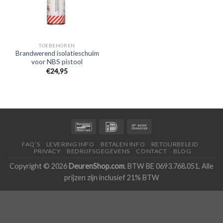
TOEBEHOREN
Brandwerend isolatieschuim
voor NBS pistool
€
24,95
FAQ’S
LEVERING INFO
BETALEN INFO
RETOURBELEID
PRIVACY
BEDRIJFSGEGEVENS
CONTACT
BLOG
Copyright © 2026
DeurenShop.com
. BTW BE 0693.768.051. Alle
prijzen zijn inclusief 21% BTW