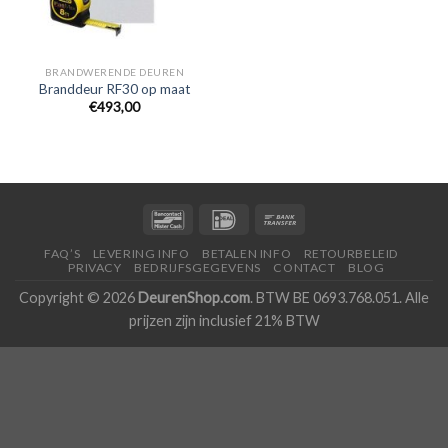
BRANDWERENDE DEUREN
Branddeur RF30 op maat
€493,00
FAQ’S
LEVERING INFO
BETALEN INFO
RETOURBELEID
PRIVACY
BEDRIJFSGEGEVENS
CONTACT
BLOG
Copyright © 2026
DeurenShop.com
. BTW BE 0693.768.051. Alle
prijzen zijn inclusief 21% BTW