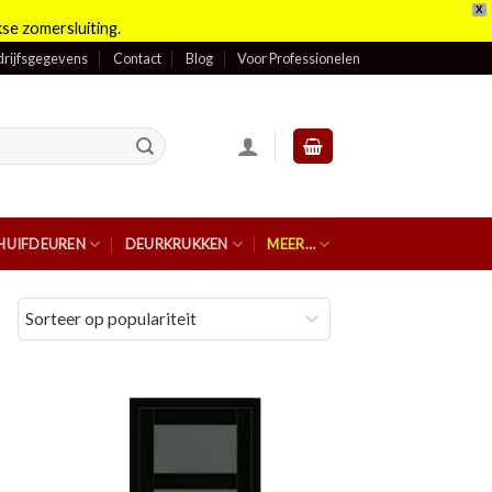
X
se zomersluiting.
rijfsgegevens
Contact
Blog
Voor Professionelen
HUIFDEUREN
DEURKRUKKEN
MEER…