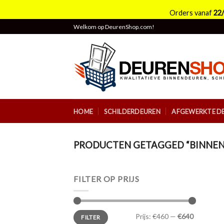
Orders vanaf
22
Skip
Welkom op DeurenShop.com!
to
content
HOME
SCHILDERDEUREN
AFGEWERKTE D
PRODUCTEN GETAGGED “BINNEN
FILTER OP PRIJS
Min.
Max.
Prijs:
€460
—
€640
FILTER
prijs
prijs