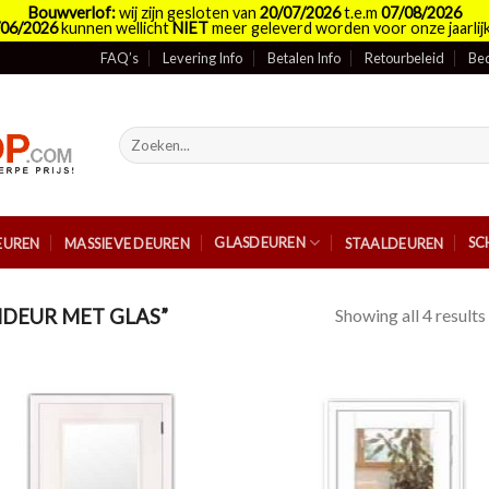
Bouwverlof:
wij zijn gesloten van
20/07/2026
t.e.m
07/08/2026
/06/2026
kunnen wellicht
NIET
meer geleverd worden voor onze jaarlijk
FAQ’s
Levering Info
Betalen Info
Retourbeleid
Bed
Zoeken
naar:
GLASDEUREN
SC
EUREN
MASSIEVE DEUREN
STAALDEUREN
Showing all 4 results
DEUR MET GLAS”