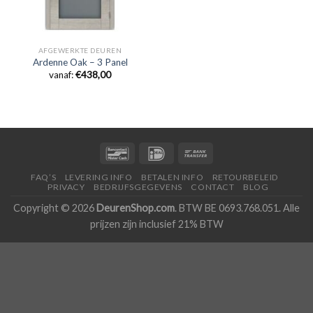
AFGEWERKTE DEUREN
Ardenne Oak – 3 Panel
vanaf:
€
438,00
FAQ’S
LEVERING INFO
BETALEN INFO
RETOURBELEID
PRIVACY
BEDRIJFSGEGEVENS
CONTACT
BLOG
Copyright © 2026
DeurenShop.com
. BTW BE 0693.768.051. Alle
prijzen zijn inclusief 21% BTW