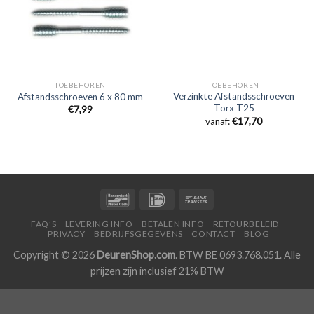
TOEBEHOREN
TOEBEHOREN
Verzinkte Afstandsschroeven
Afstandsschroeven 6 x 80 mm
Torx T25
€
7,99
vanaf:
€
17,70
FAQ’S
LEVERING INFO
BETALEN INFO
RETOURBELEID
PRIVACY
BEDRIJFSGEGEVENS
CONTACT
BLOG
Copyright © 2026
DeurenShop.com
. BTW BE 0693.768.051. Alle
prijzen zijn inclusief 21% BTW