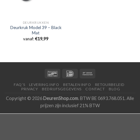
DEURKRUKKEN
Deurkruk Model 39 – Black
Mat
vanaf:
€
19,99
FAQ’S
LEVERING INFO
BETALEN INFO
RETOURBELEID
PRIVACY
BEDRIJFSGEGEVENS
CONTACT
BLOG
Copyright © 2026
DeurenShop.com
. BTW BE 0693.768.051. Alle
prijzen zijn inclusief 21% BTW