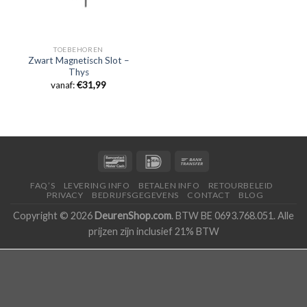
TOEBEHOREN
Zwart Magnetisch Slot –
Thys
vanaf:
€
31,99
FAQ’S
LEVERING INFO
BETALEN INFO
RETOURBELEID
PRIVACY
BEDRIJFSGEGEVENS
CONTACT
BLOG
Copyright © 2026
DeurenShop.com
. BTW BE 0693.768.051. Alle
prijzen zijn inclusief 21% BTW