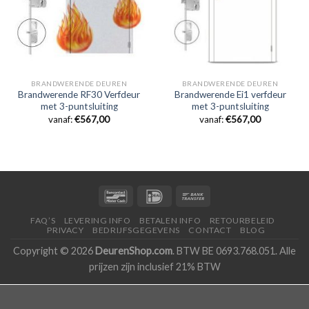
BRANDWERENDE DEUREN
BRANDWERENDE DEUREN
Brandwerende RF30 Verfdeur
Brandwerende Ei1 verfdeur
met 3-puntsluiting
met 3-puntsluiting
vanaf:
€
567,00
vanaf:
€
567,00
FAQ’S
LEVERING INFO
BETALEN INFO
RETOURBELEID
PRIVACY
BEDRIJFSGEGEVENS
CONTACT
BLOG
Copyright © 2026
DeurenShop.com
. BTW BE 0693.768.051. Alle
prijzen zijn inclusief 21% BTW