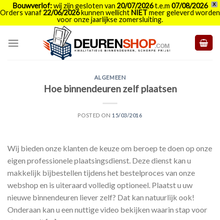
Bouwverlof:
wij zijn gesloten van
20/07/2026
t.e.m
07/08/2026
X
Orders vanaf
22/06/2026
kunnen wellicht
NIET
meer geleverd worden
voor onze jaarlijkse zomersluiting.
Skip
to
content
ALGEMEEN
Hoe binnendeuren zelf plaatsen
POSTED ON
15/03/2016
Wij bieden onze klanten de keuze om beroep te doen op onze
eigen professionele plaatsingsdienst. Deze dienst kan u
makkelijk bijbestellen tijdens het bestelproces van onze
webshop en is uiteraard volledig optioneel. Plaatst u uw
nieuwe binnendeuren liever zelf? Dat kan natuurlijk ook!
Onderaan kan u een nuttige video bekijken waarin stap voor