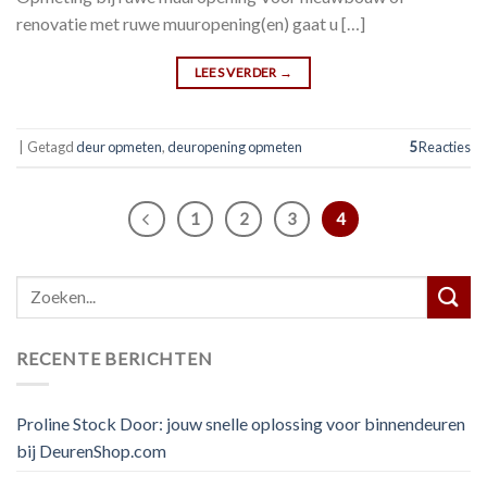
renovatie met ruwe muuropening(en) gaat u […]
LEES VERDER
→
|
Getagd
deur opmeten
,
deuropening opmeten
5
Reacties
1
2
3
4
RECENTE BERICHTEN
Proline Stock Door: jouw snelle oplossing voor binnendeuren
bij DeurenShop.com