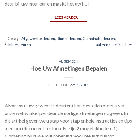
deur bij uw interieur en maakt het uw […]
LEES VERDER
→
|
Getagd
Afgewerkte deuren
,
Binnendeuren
,
Combinatiedeuren
,
Schilderdeuren
Laat een reactie achter
ALGEMEEN
Hoe Uw Afmetingen Bepalen
POSTED ON
22/01/2016
Alvorens u uw gewenste deur(en) kan bestellen moet u via
onze webwinkel per deur de nodige afmetingen opgeven. In
dit artikel geven we u stap voor stap enkele instructies en tips
mee om dit correct te doen. Er zijn 2 mogelijkheden: 1)
Opmeting bij ruwe muuropening Voor nieuwbouw of